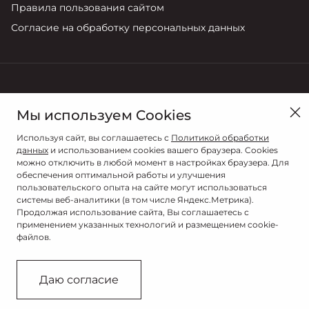
Правила пользования сайтом
Негативное ощущение клиента, которое не
Согласие на обработку персональных данных
связано с дефектами материалов и
производства и не влияет на качество и
характеристики в эксплуатации.
Пробег автомобиля был изменён и/или не
в Тюмени, ул. Республики, д. 262
может быть идентифицирован после замены
Мы используем Cookies
или вмешательства в одометр.
Продажи
Используя сайт, вы соглашаетесь с
Политикой обработки
8 (3452) 59-69-89
Требование покупателя возместить расходы,
данных
и использованием cookies вашего браузера. Cookies
можно отключить в любой момент в настройках браузера. Для
связанные с регулярным техническим
обеспечения оптимальной работы и улучшения
обслуживанием, проверочными и
пользовательского опыта на сайте могут использоваться
регулировочными работами (такие как
системы веб-аналитики (в том числе Яндекс.Метрика).
Продолжая использование сайта, Вы соглашаетесь с
регулировка холостого хода, расхода топлива,
применением указанных технологий и размещением cookie-
уровня CO, ЭБУ, светового потока, углов
файлов.
© 2026
установки колес, балансировка колес и т. д.).
© АВТОГРАД
Требования покупателя возместить
Даю согласие
Сделано в ПЕРКС
нормальный эксплуатационный расход
смазочных масел и жидкостей (тормозной,