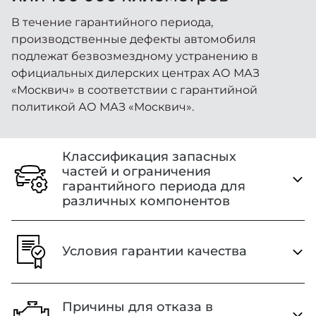
Москвич 6
Яркий динамичный седан
В течение гарантийного периода,
от 2 237 000 ₽*
производственные дефекты автомобиля
КОНТАКТЫ
Кредитные программы
Моторное масло
подлежат безвозмездному устранению в
официальных дилерских центрах АО МАЗ
СЕРВИСНЫЕ АКЦИИ
«Москвич» в соответствии с гарантийной
Спецпредложения
Москвич 3 с ручным
политикой АО МАЗ «Москвич».
управлением (РУ)
Кроссовер, создающий равные
АКСЕССУАРЫ
возможности
Калькулятор трейд-ин
Классификация запасных
от 2 069 000 ₽*
частей и ограничения
гарантийного периода для
Страховые программы
различных компонентов
Москвич 8
Практичный семиместный
кроссовер
Детали автомобиля
Условия гарантии качества
от 3 125 000 ₽*
Период действия гарантии
3 года или 100 000 километров
Гарантийный период
начинается с момента
Причины для отказа в
Элементы