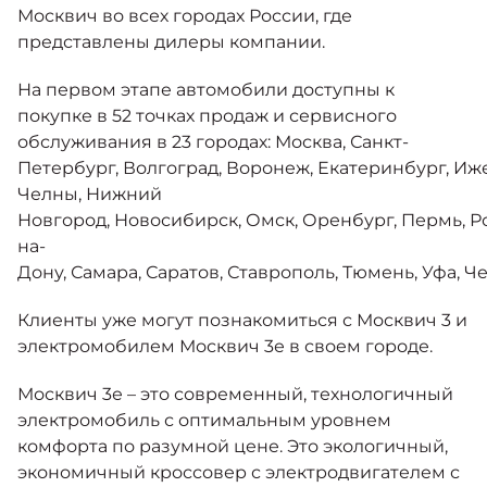
Москвич 6
Москвич во всех городах России, где
Яркий динамичный седан
представлены дилеры компании.
от 2 237 000 ₽*
КОНТАКТЫ
Кредитные программы
Моторное масло
На первом этапе автомобили доступны к
покупке в 52 точках продаж и сервисного
СЕРВИСНЫЕ АКЦИИ
обслуживания в 23 городах: Москва, Санкт-
Спецпредложения
Москвич 3 с ручным управлением 
Петербург, Волгоград, Воронеж, Екатеринбург, Иж
Кроссовер, создающий равные во
Челны, Нижний
АКСЕССУАРЫ
от 2 069 000 ₽*
Новгород, Новосибирск, Омск, Оренбург, Пермь, Р
Калькулятор трейд-ин
на-
Дону, Самара, Саратов, Ставрополь, Тюмень, Уфа, Ч
Страховые программы
Клиенты уже могут познакомиться с Москвич 3 и
Москвич 8
Практичный семиместный кроссов
электромобилем Москвич 3е в своем городе.
от 3 125 000 ₽*
Москвич 3е – это современный, технологичный
электромобиль с оптимальным уровнем
комфорта по разумной цене. Это экологичный,
экономичный кроссовер с электродвигателем с