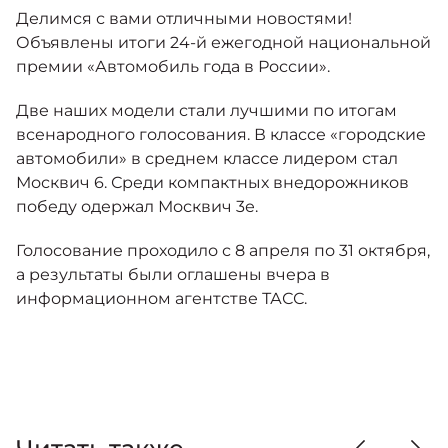
Москвич 6
Делимся с вами отличными новостями!
Яркий динамичный седан
Объявлены итоги 24-й ежегодной национальной
от 2 237 000 ₽*
КОНТАКТЫ
премии «Автомобиль года в России».
Кредитные программы
Моторное масло
Две наших модели стали лучшими по итогам
СЕРВИСНЫЕ АКЦИИ
всенародного голосования. В классе «городские
Спецпредложения
Москвич 3 с ручным
автомобили» в среднем классе лидером стал
управлением (РУ)
Москвич 6. Среди компактных внедорожников
Кроссовер, создающий равные
АКСЕССУАРЫ
возможности
победу одержал Москвич 3е.
Калькулятор трейд-ин
от 2 069 000 ₽*
Голосование проходило с 8 апреля по 31 октября,
а результаты были оглашены вчера в
Страховые программы
Москвич 8
информационном агентстве ТАСС.
Практичный семиместный
кроссовер
от 3 125 000 ₽*