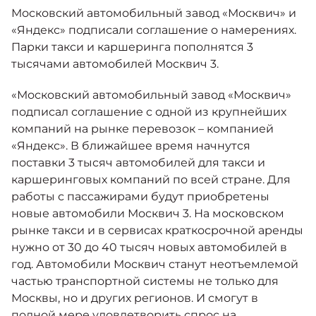
Москвич 6
Московский автомобильный завод «Москвич» и
Яркий динамичный седан
«Яндекс» подписали соглашение о намерениях.
от 2 237 000 ₽*
КОНТАКТЫ
Парки такси и каршеринга пополнятся 3
Кредитные программы
Моторное масло
тысячами автомобилей Москвич 3.
СЕРВИСНЫЕ АКЦИИ
«Московский автомобильный завод «Москвич»
Спецпредложения
Москвич 3 с ручным
подписал соглашение с одной из крупнейших
управлением (РУ)
компаний на рынке перевозок – компанией
Кроссовер, создающий равные
АКСЕССУАРЫ
возможности
«Яндекс». В ближайшее время начнутся
Калькулятор трейд-ин
поставки 3 тысяч автомобилей для такси и
от 2 069 000 ₽*
каршеринговых компаний по всей стране. Для
работы с пассажирами будут приобретены
Страховые программы
Москвич 8
новые автомобили Москвич 3. На московском
Практичный семиместный
рынке такси и в сервисах краткосрочной аренды
кроссовер
нужно от 30 до 40 тысяч новых автомобилей в
от 3 125 000 ₽*
год. Автомобили Москвич станут неотъемлемой
частью транспортной системы не только для
Москвы, но и других регионов. И смогут в
полной мере удовлетворить спрос на